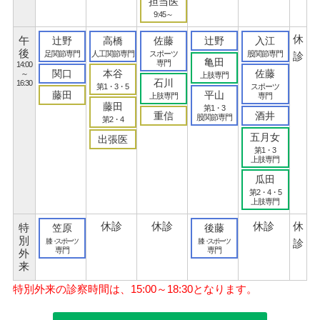
担当医
9:45～
休
午
辻野
高橋
佐藤
辻野
入江
後
足関節専門
人工関節専門
スポーツ
股関節専門
診
亀田
専門
14:00
関口
本谷
佐藤
～
上肢専門
石川
16:30
第1・3・5
スポーツ
藤田
平山
上肢専門
専門
藤田
第1・3
重信
酒井
股関節専門
第2・4
五月女
出張医
第1・3
上肢専門
瓜田
第2・4・5
上肢専門
休診
休診
休診
休
特
笠原
後藤
別
膝
・
スポーツ
膝
・
スポーツ
診
専門
専門
外
来
特別外来の診察時間は、15:00～18:30となります。