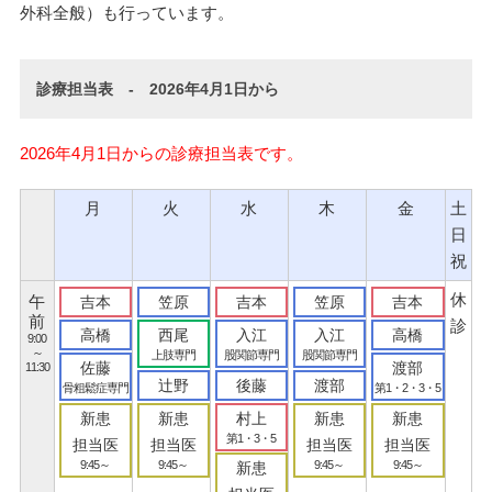
外科全般）も行っています。
診療担当表 - 2026年4月1日から
2026年4月1日からの診療担当表です。
月
火
水
木
金
土
日
祝
休
午
吉本
笠原
吉本
笠原
吉本
前
診
高橋
西尾
入江
入江
高橋
9:00
～
上肢専門
股関節専門
股関節専門
佐藤
渡部
11:30
辻野
後藤
渡部
骨粗鬆症専門
第1・2・3・5
新患
新患
村上
新患
新患
第1・3・5
担当医
担当医
担当医
担当医
9:45～
9:45～
9:45～
9:45～
新患